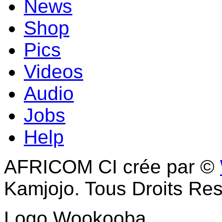
News
Shop
Pics
Videos
Audio
Jobs
Help
AFRICOM CI crée par ©
Kamjojo. Tous Droits Res
Logo Wookooba