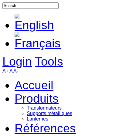
Login
Tools
A+
A
A-
Accueil
Produits
Transformateurs
Supports métalliques
Lanternes
Références