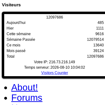
Visiteurs
1
2
0
9
7
6
8
6
Aujourd'hui
485
Hier
1111
Cette sémaine
9616
Sémaine Passée
12079514
Ce mois
13640
Mois passé
39124
Total
12097686
Votre IP: 216.73.216.149
Temps serveur: 2026-08-10 10:04:02
Visitors Counter
About!
Forums