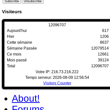
Visiteurs
1
2
0
9
6
7
0
7
Aujourd'hui
617
Hier
1206
Cette sémaine
8637
Sémaine Passée
12079514
Ce mois
12661
Mois passé
39124
Total
12096707
Votre IP: 216.73.216.222
Temps serveur: 2026-08-09 12:56:54
Visitors Counter
About!
Forums