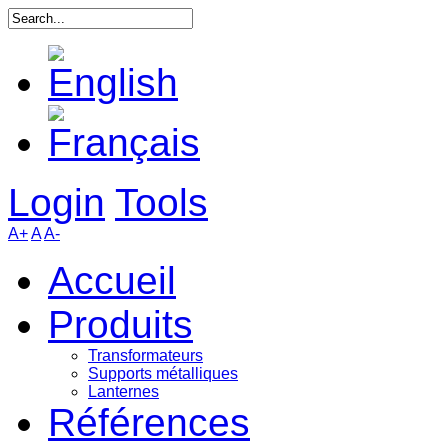
Login
Tools
A+
A
A-
Accueil
Produits
Transformateurs
Supports métalliques
Lanternes
Références