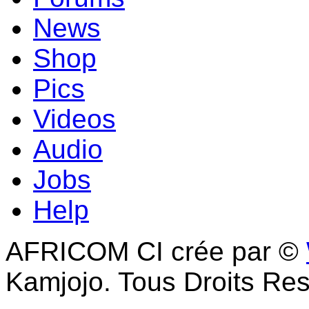
News
Shop
Pics
Videos
Audio
Jobs
Help
AFRICOM CI crée par ©
Kamjojo. Tous Droits Res