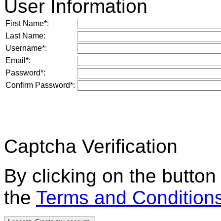
User Information
First Name
*
:
Last Name:
Username
*
:
Email
*
:
Password
*
:
Confirm Password
*
:
Captcha Verification
By clicking on the button
the
Terms and Condition